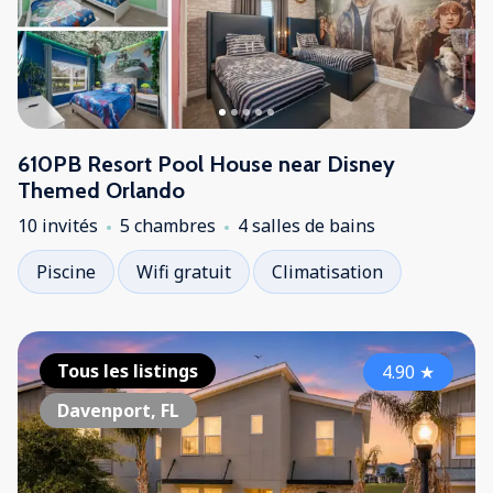
610PB Resort Pool House near Disney
Themed Orlando
10 invités
5 chambres
4 salles de bains
Piscine
Wifi gratuit
Climatisation
Tous les listings
4.90
★
Davenport, FL