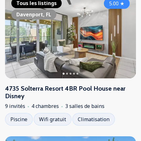
Tous les listings
5.00
★
Davenport, FL
4735 Solterra Resort 4BR Pool House near
Disney
9 invités
4 chambres
3 salles de bains
Piscine
Wifi gratuit
Climatisation