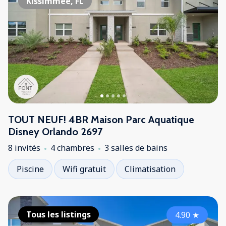
Kissimmee, FL
TOUT NEUF! 4BR Maison Parc Aquatique
Disney Orlando 2697
8 invités
4 chambres
3 salles de bains
Piscine
Wifi gratuit
Climatisation
Tous les listings
4.90
★