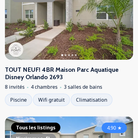
TOUT NEUF! 4BR Maison Parc Aquatique
Disney Orlando 2693
8 invités
4 chambres
3 salles de bains
Piscine
Wifi gratuit
Climatisation
Tous les listings
4.90
★