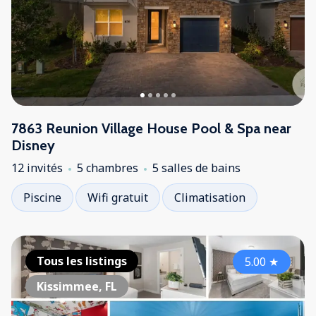
7863 Reunion Village House Pool & Spa near
Disney
12 invités
5 chambres
5 salles de bains
Piscine
Wifi gratuit
Climatisation
Tous les listings
5.00
★
Kissimmee, FL