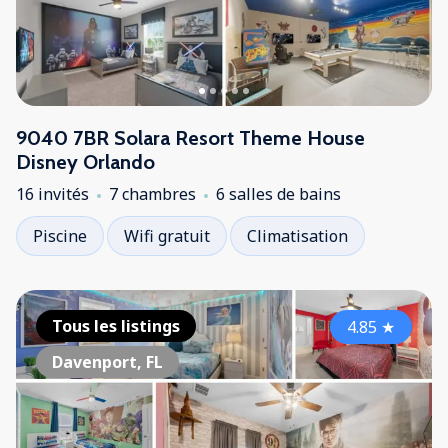
9040 7BR Solara Resort Theme House
Disney Orlando
16 invités
7 chambres
6 salles de bains
Piscine
Wifi gratuit
Climatisation
Tous les listings
4.85
★
Davenport, FL