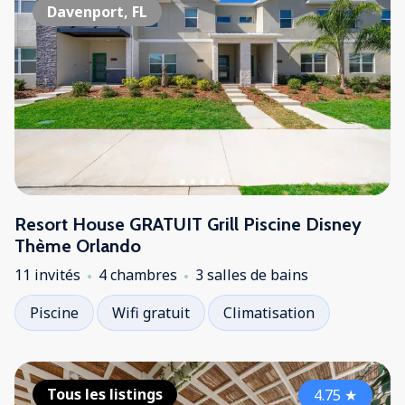
Davenport, FL
Resort House GRATUIT Grill Piscine Disney
Thème Orlando
11 invités
4 chambres
3 salles de bains
Piscine
Wifi gratuit
Climatisation
Tous les listings
4.75
★