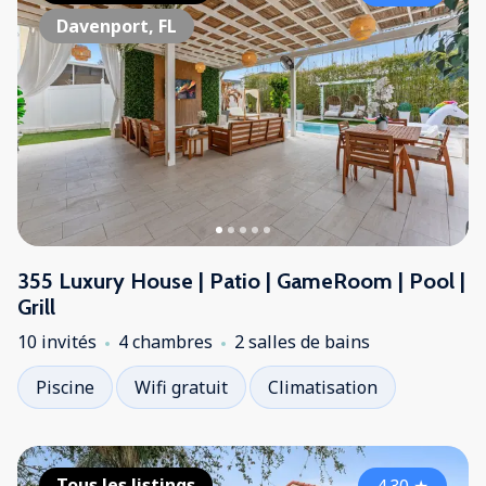
Davenport, FL
355 Luxury House | Patio | GameRoom | Pool |
Grill
10 invités
4 chambres
2 salles de bains
Piscine
Wifi gratuit
Climatisation
Tous les listings