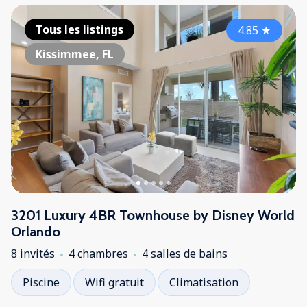
Tous les listings
4.85
★
Kissimmee, FL
3201 Luxury 4BR Townhouse by Disney World
Orlando
8 invités
4 chambres
4 salles de bains
Piscine
Wifi gratuit
Climatisation