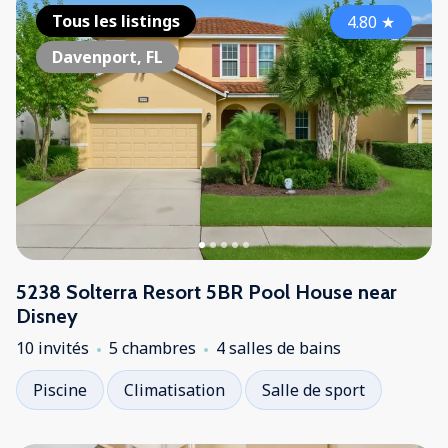
Tous les listings
4.80
★
Davenport, FL
5238 Solterra Resort 5BR Pool House near
Disney
10 invités
5 chambres
4 salles de bains
Piscine
Climatisation
Salle de sport