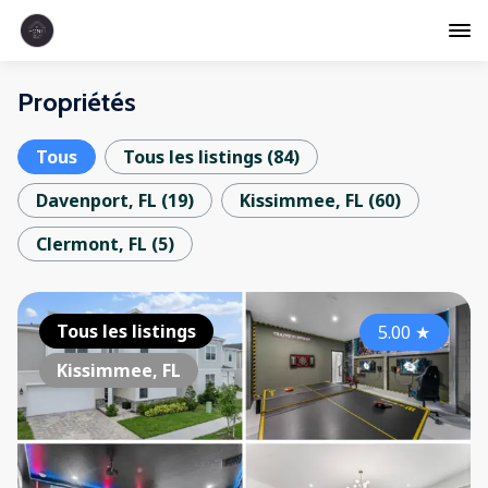
Propriétés
Tous
Tous les listings
(
84
)
Davenport, FL
(
19
)
Kissimmee, FL
(
60
)
Clermont, FL
(
5
)
Tous les listings
5.00
★
Kissimmee, FL