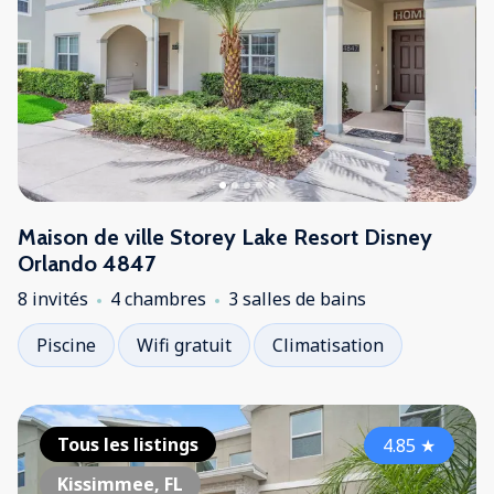
Maison de ville Storey Lake Resort Disney
Orlando 4847
8 invités
4 chambres
3 salles de bains
Piscine
Wifi gratuit
Climatisation
Tous les listings
4.85
★
Kissimmee, FL