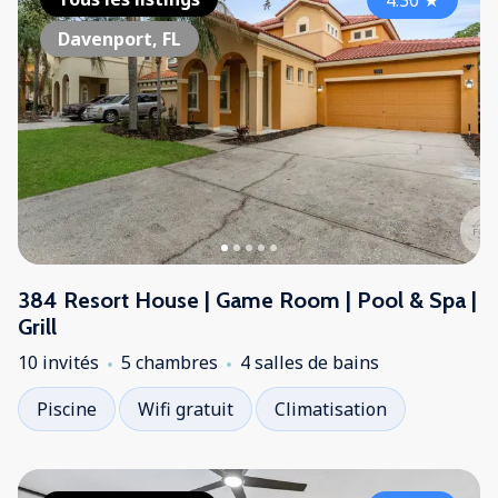
4.30
★
Davenport, FL
384 Resort House | Game Room | Pool & Spa |
Grill
10 invités
5 chambres
4 salles de bains
Piscine
Wifi gratuit
Climatisation