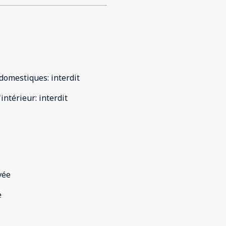
domestiques
:
interdit
'intérieur
:
interdit
vée
e