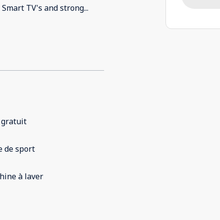
, Smart TV's and strong
...
 gratuit
e de sport
ine à laver