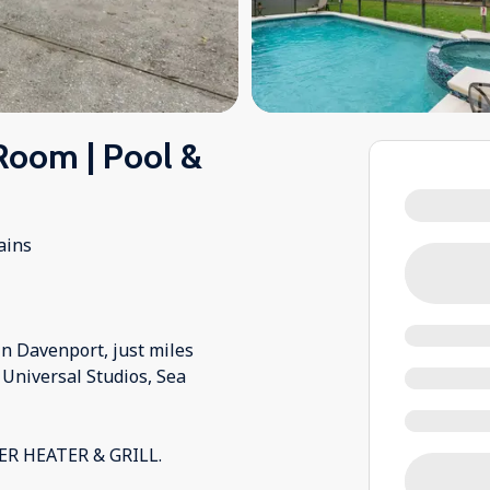
Room | Pool &
ains
in Davenport, just miles
Universal Studios, Sea
ER HEATER & GRILL.