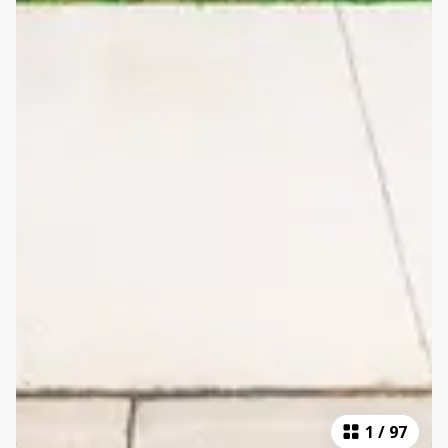
1
/
97