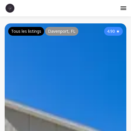
Tous les listings
Davenport, FL
4.90
★