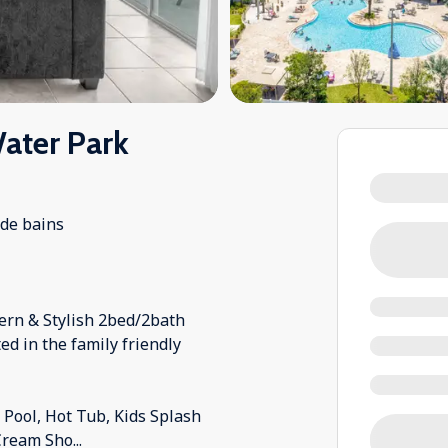
ater Park
 de bains
ern & Stylish 2bed/2bath
ed in the family friendly
ool, Hot Tub, Kids Splash
 Cream Sho
...