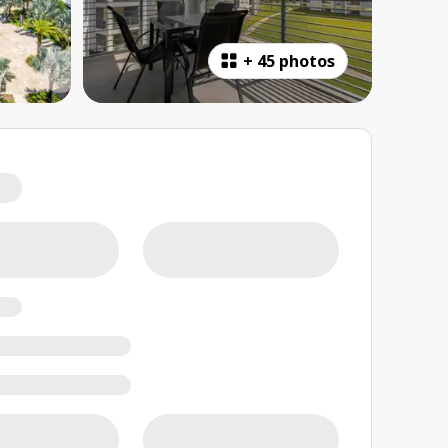
+
45 photos