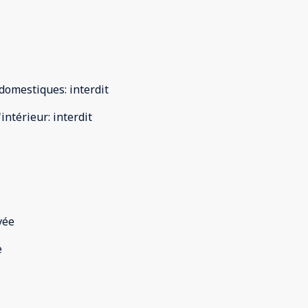
domestiques
:
interdit
'intérieur
:
interdit
vée
e