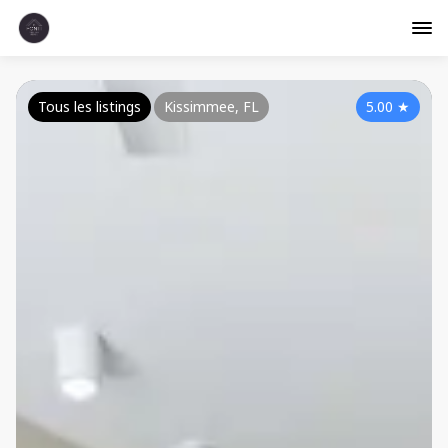
Tous les listings
Kissimmee, FL
5.00
★