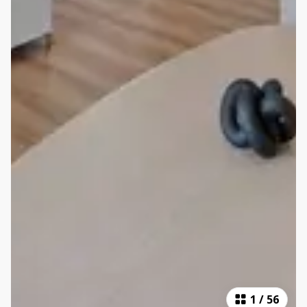
1
/
56