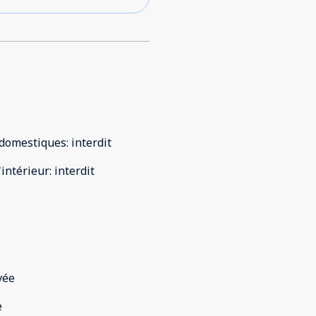
domestiques
:
interdit
'intérieur
:
interdit
vée
e