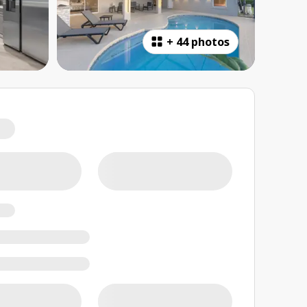
+
44 photos