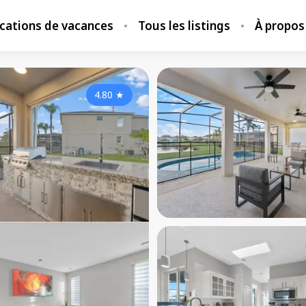
locations de vacances
Tous les listings
À propos
4.80
★