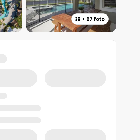
+
67 foto