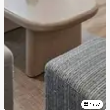
1
/
57