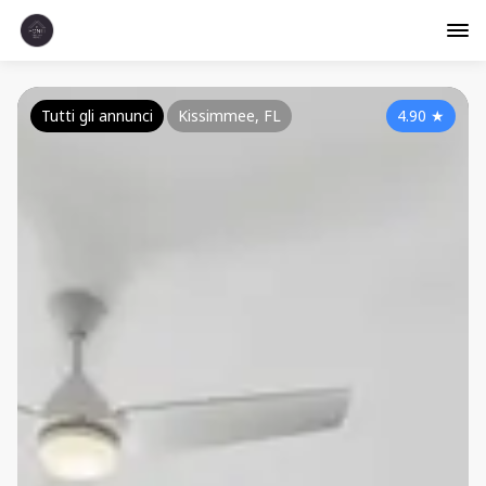
Tutti gli annunci
Kissimmee, FL
4.90
★