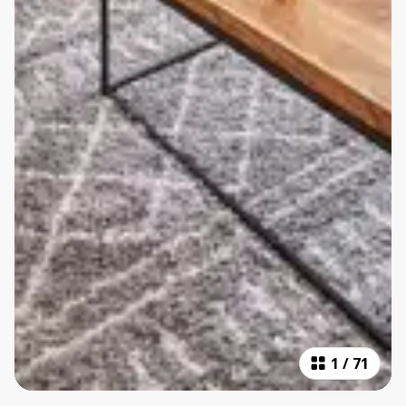
1
/
71