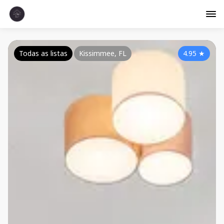
Todas as listas
Kissimmee, FL
4.95
★