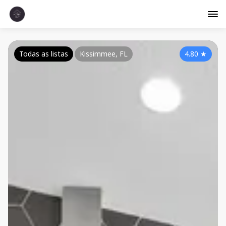
Todas as listas
Kissimmee, FL
4.80
★