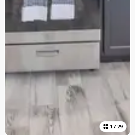
1
/
29