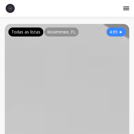
Todas as listas
Kissimmee, FL
4.95
★