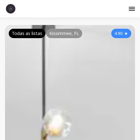
Todas as listas
Kissimmee, FL
4.90
★