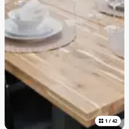
1
/
42