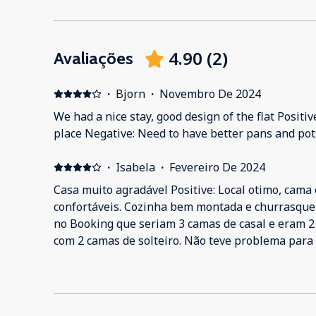
4.90
(
2
)
Avaliações
·
Bjorn
·
Novembro De 2024
We had a nice stay, good design of the flat Positiv
place Negative: Need to have better pans and pot
·
Isabela
·
Fevereiro De 2024
Casa muito agradável Positive: Local otimo, cama
confortáveis. Cozinha bem montada e churrasquei
no Booking que seriam 3 camas de casal e eram 2 
com 2 camas de solteiro. Não teve problema para
errada pode prejudicar alguém.