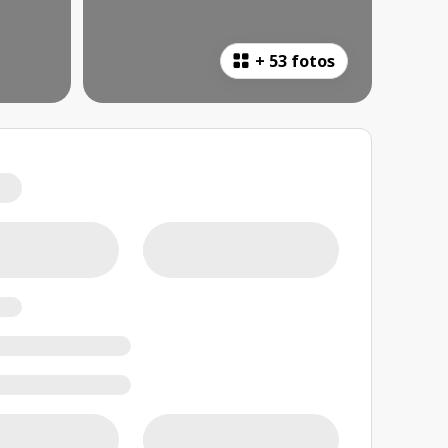
+
53 fotos