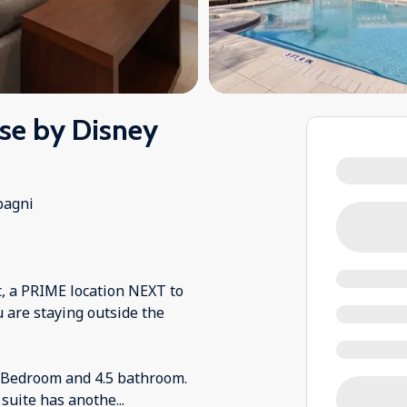
se by Disney
bagni
t, a PRIME location NEXT to
u are staying outside the
4 Bedroom and 4.5 bathroom.
 suite has anothe
...