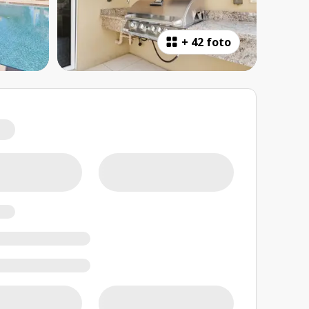
+
42 foto