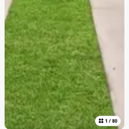
1
/
80