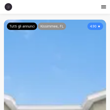
Tutti gli annunci
Kissimmee, FL
4.90
★