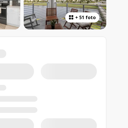
+
51 foto