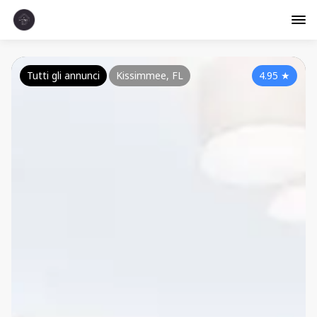
Tutti gli annunci
Kissimmee, FL
4.95
★