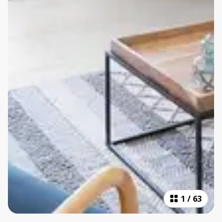
1
/
63