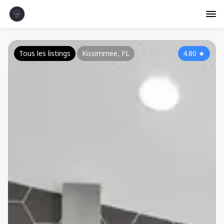
Tous les listings
Kissimmee, FL
4.80
★