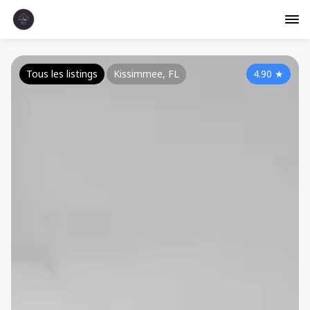
Tous les listings
Kissimmee, FL
4.90
★