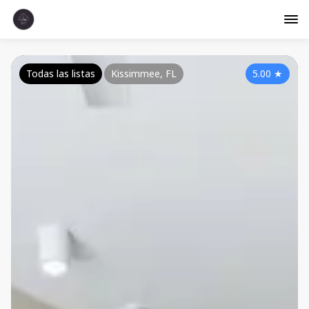
Todas las listas
Kissimmee, FL
5.00
★