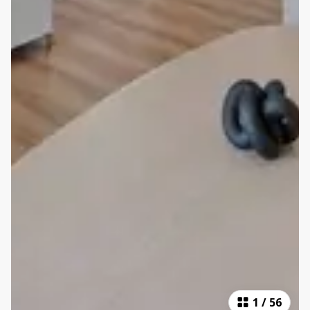
1
/
56