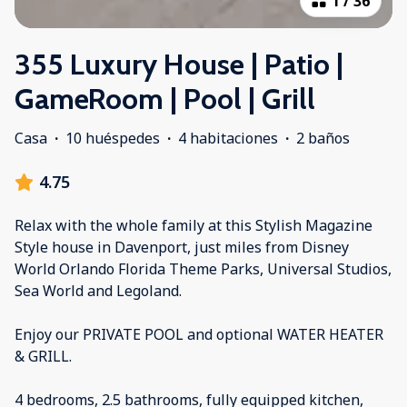
1
/
36
355 Luxury House | Patio |
GameRoom | Pool | Grill
Casa
·
10 huéspedes
·
4 habitaciones
·
2 baños
4.75
Relax with the whole family at this Stylish Magazine
Style house in Davenport, just miles from Disney
World Orlando Florida Theme Parks, Universal Studios,
Sea World and Legoland.
Enjoy our PRIVATE POOL and optional WATER HEATER
& GRILL.
4 bedrooms, 2.5 bathrooms, fully equipped kitchen,