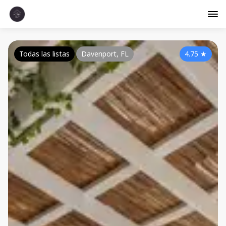
Todas las listas
Davenport, FL
4.75
★