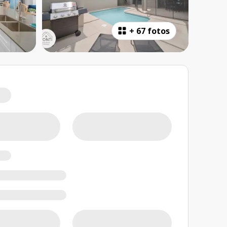
+
67 fotos