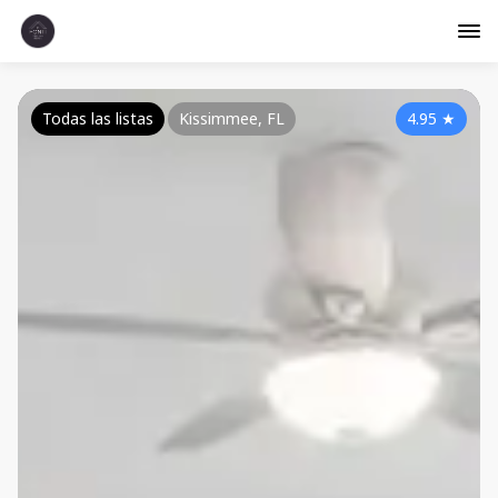
Todas las listas
Kissimmee, FL
4.95
★