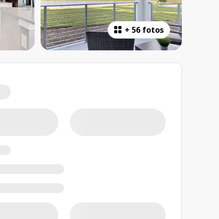
+
56 fotos