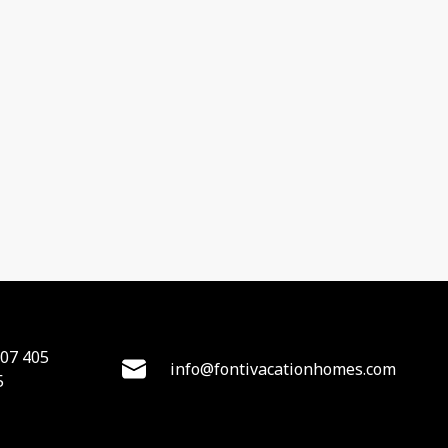
407 405
info@fontivacationhomes.com
5