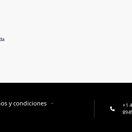
da
os y condiciones
+1 
894